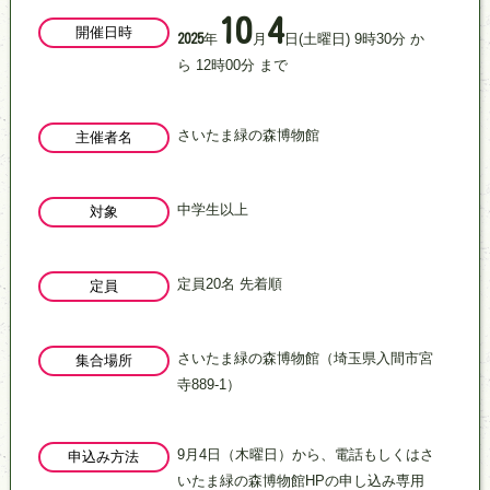
10
4
開催日時
年
月
日
(土曜日)
9
時
30
分
か
2025
ら
12
時
00
分
まで
さいたま緑の森博物館
主催者名
中学生以上
対象
定員20名 先着順
定員
さいたま緑の森博物館（埼玉県入間市宮
集合場所
寺889‐1）
9月4日（木曜日）から、電話もしくはさ
申込み方法
いたま緑の森博物館HPの申し込み専用