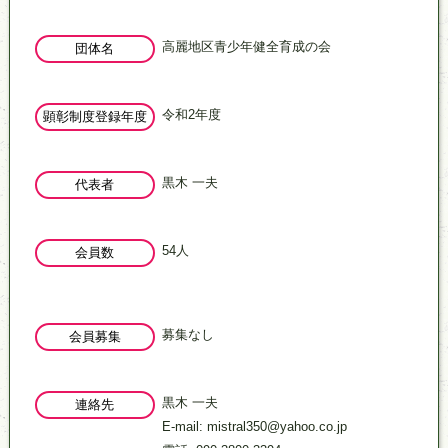
高麗地区青少年健全育成の会
団体名
令和2年度
顕彰制度登録年度
黒木 一夫
代表者
54人
会員数
募集なし
会員募集
黒木 一夫
連絡先
E-mail: mistral350@yahoo.co.jp