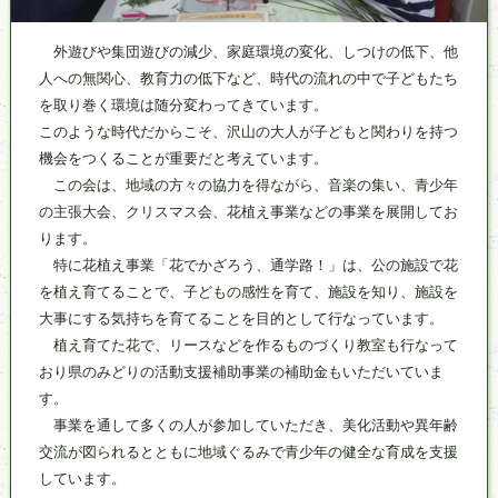
主な活動
外遊びや集団遊びの減少、家庭環境の変化、しつけの低下、他
人への無関心、教育力の低下など、時代の流れの中で子どもたち
を取り巻く環境は随分変わってきています。
このような時代だからこそ、沢山の大人が子どもと関わりを持つ
機会をつくることが重要だと考えています。
この会は、地域の方々の協力を得ながら、音楽の集い、青少年
の主張大会、クリスマス会、花植え事業などの事業を展開してお
ります。
特に花植え事業「花でかざろう、通学路！」は、公の施設で花
を植え育てることで、子どもの感性を育て、施設を知り、施設を
大事にする気持ちを育てることを目的として行なっています。
植え育てた花で、リースなどを作るものづくり教室も行なって
おり県のみどりの活動支援補助事業の補助金もいただいていま
す。
事業を通して多くの人が参加していただき、美化活動や異年齢
交流が図られるとともに地域ぐるみで青少年の健全な育成を支援
しています。