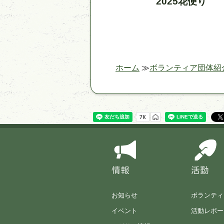
2025花便り
ホーム
ボランティア団体紹
情報
活動
お知らせ
ボランティ
イベント
活動レポー