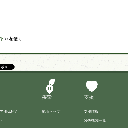
介
花便り
探索
支援
ア団体紹介
緑地マップ
支援情報
ト
関係機関一覧