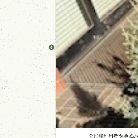
主な活動
公民館利用者や地域の