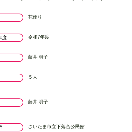
花便り
令和7年度
年度
藤井 明子
５人
藤井 明子
さいたま市立下落合公民館
所