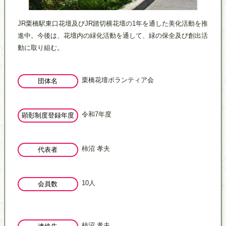
主な活動
JR栗橋駅東口花壇及びJR踏切横花壇の1年を通した美化活動を推
進中。今後は、花壇内の緑化活動を通して、緑の保全及び創出活
動に取り組む。
栗橋花壇ボランティア会
団体名
令和7年度
顕彰制度登録年度
柿沼 孝夫
代表者
10人
会員数
柿沼 孝夫