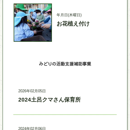
活動日時
活動名
年
月
日
(木曜日)
お花植え付け
みどりの活動支援補助事業
記事更新日時
事業名
2026年02月05日
2024土呂クマさん保育所
記事更新日時
事業名
2024年02月06日