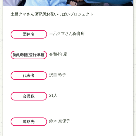
主な活動
土呂クマさん保育所お花いっぱいプロジェクト
土呂クマさん保育所
団体名
令和4年度
顕彰制度登録年度
沢目 玲子
代表者
21人
会員数
鈴木 奈保子
連絡先