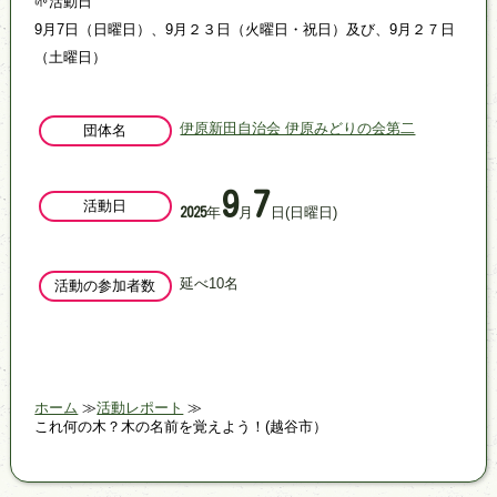
🌱活動日
9月7日（日曜日）、9月２３日（火曜日・祝日）及び、9月２７日
（土曜日）
伊原新田自治会 伊原みどりの会第二
団体名
9
7
活動日
年
月
日
(日曜日)
2025
延べ10名
活動の参加者数
ホーム
活動レポート
これ何の木？木の名前を覚えよう！(越谷市）