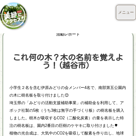
メニュー
活動レポート
これ何の木？木の名前を覚えよ
う！(越谷市）
小学生２名を含む伊原みどりの会メンバー4名で、南部第五公園内
の木に樹名板を取り付けました😊
埼玉県の「みどりの活動支援補助事業」の補助金を利用して、ア
ボック社製の5枚（うち3枚は無字の手づくり板）の樹名板を購入
しました。樹木が吸収するCO2（二酸化炭素）の量を表示した特
注の樹名板は、園内2番目の巨樹のケヤキに取り付けました🌳
植物の光合成は、大気中のCO2を吸収して酸素を作り出し、地球