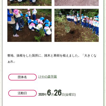
整地、抜根をした箇所に、雑木と果樹を植えました。「大きくな
ぁれ」
けやの森学園
団体名
6
26
活動日
年
月
日
(金曜日)
2020